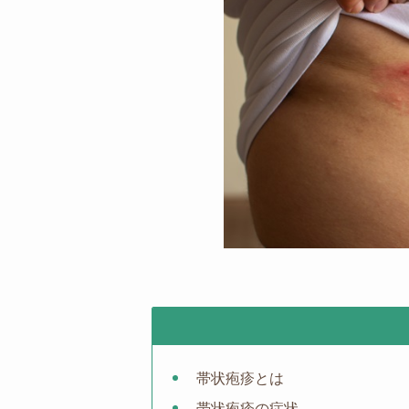
帯状疱疹とは
帯状疱疹の症状