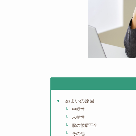
めまいの原因
中枢性
末梢性
脳の循環不全
その他