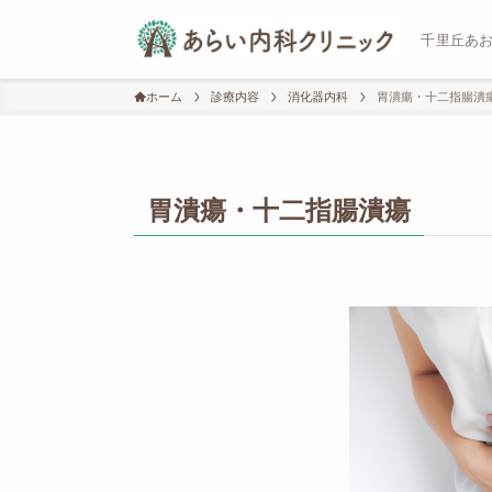
千里丘あ
ホーム
診療内容
消化器内科
胃潰瘍・十二指腸潰
胃潰瘍・十二指腸潰瘍