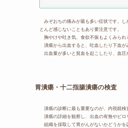
みぞおちの痛みが最も多い症状です。し
とんど感じないこともあり要注意です。
胸やけや吐き気、食欲不振もよくみられ
潰瘍から出血すると、吐血したり下血が
出血量が多いと貧血を起こしたり、血圧
胃潰瘍・十二指腸潰瘍の検査
潰瘍の診断に最も重要なのが、内視鏡検
潰瘍の詳細を観察し、出血の有無やピロ
組織を採取して胃がんがないかどうかを