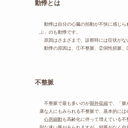
動悸とは
動悸は自分の心臓の拍動が不快に感じら
ぶ」のも動悸です。
原因はさまざまで、診察時には症状がな
動悸の原因は、①不整脈、②洞性頻脈、③
不整脈
不整脈で最も多いのが
期外収縮
で、「脈
康な人にもみられる不整脈で、基本的には
心房細動
も高齢化に伴って増えている不
則な速い脈がみられますが、頻脈がなく自