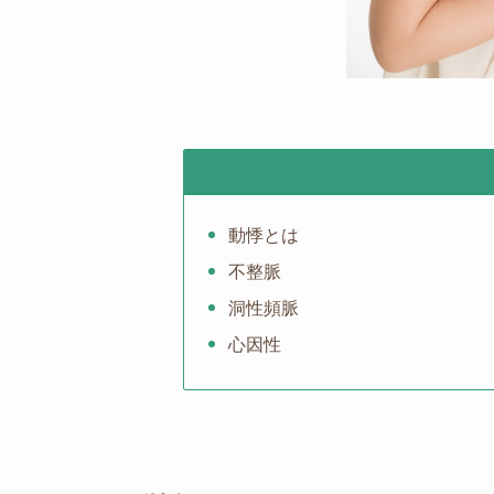
動悸とは
不整脈
洞性頻脈
心因性