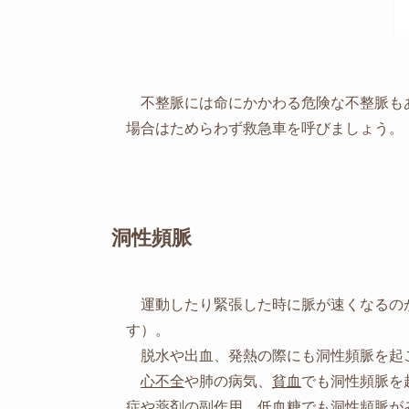
不整脈には命にかかわる危険な不整脈も
場合はためらわず救急車を呼びましょう。
洞性頻脈
運動したり緊張した時に脈が速くなるの
す）。
脱水や出血、発熱の際にも洞性頻脈を起
心不全
や肺の病気、
貧血
でも洞性頻脈を
症
や薬剤の副作用、低血糖でも洞性頻脈が