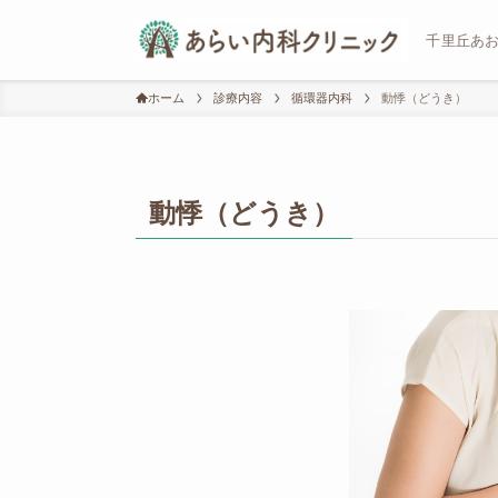
千里丘あ
ホーム
診療内容
循環器内科
動悸（どうき）
動悸（どうき）